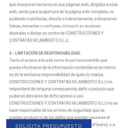
que incorporen terceros en sus páginas web, dirigidos a esta
web, serán para la apertura de la página web completa, no
pudiendo manifestar, directa o indirectamente, indicaciones
falsas, inexactas o confusas, ni incurrir en acciones
desleales o ilícitas en contra de CONSTRUCCIONES Y
CONTRATAS M.
LAMBERTO
S.L.U.
5.- LIMITACIÓN DE RESPONSABILIDAD.
Tanto el acceso a la web como el uso inconsentido que
pueda efectuarse de la información contenida en la misma
es de la exclusiva responsabilidad de quien lo realiza.
CONSTRUCCIONES Y CONTRATAS M.
LAMBERTO
S.L.U no
responderá de ninguna consecuencia, daño o perjuicio que
pudieran derivarse de dicho acceso o uso.
CONSTRUCCIONES Y CONTRATAS M.
LAMBERTO
S.L.U no se
hace responsable de los errores de seguridad, que se
puedan producir ni de los daños que puedan causarse al
sistema informático del usuario (hardware y software), o a
SOLICITA PRESUPUESTO